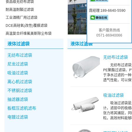
牌，专注
食品级无纺布滤袋
包含：液
耐高温耐酸过滤袋
庞经理:189-6640-5590
过滤袋系
工业酒精厂用过滤袋
食品饮料
DCE高硅氧(改性)覆膜滤袋
电子工业
客户服务热线
高温复合纤维氟美斯除尘布袋
0571-86940066
液体过滤袋
液体过滤袋
无纺布过滤袋
无纺布过滤袋
尼龙过滤袋
无纺布过滤袋
PE聚酯过滤袋、
吸油过滤袋
于净水过滤的一种
透气性能，可以保证
离心机过滤袋
不锈钢过滤袋
吸油过滤袋
抽滤器滤袋
吸油过滤袋是
板框压滤机滤布
计。滤层中的极细
张力将其捕捉，同
电镀过滤袋
粒。高效材料能够吸