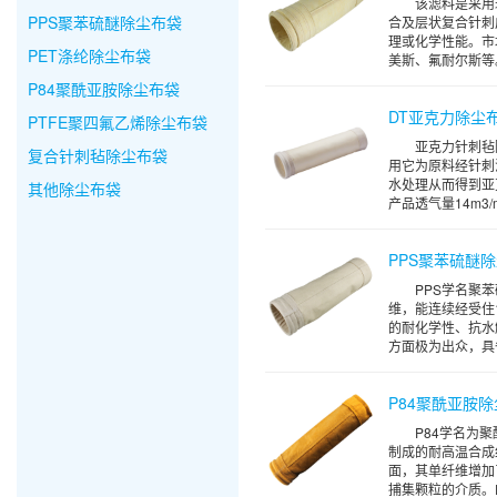
该滤料是采用
PPS聚苯硫醚除尘布袋
合及层状复合针刺
理或化学性能。市
PET涤纶除尘布袋
美斯、氟耐尔斯等。
P84聚酰亚胺除尘布袋
DT亚克力除尘
PTFE聚四氟乙烯除尘布袋
亚克力针刺毡
复合针刺毡除尘布袋
用它为原料经针刺
水处理从而得到亚
其他除尘布袋
产品透气量14m3/m
PPS聚苯硫醚
PPS学名聚
维，能连续经受住1
的耐化学性、抗水
方面极为出众，具备
P84聚酰亚胺
P84学名为
制成的耐高温合成
面，其单纤维增加
捕集颗粒的介质。P