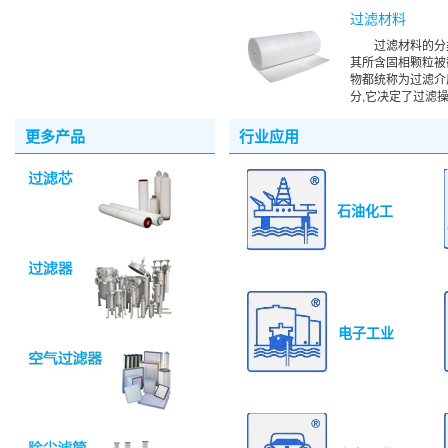
过滤材料
过滤材料的分
其所含固相颗粒被
物都统称为过滤介
分,它决定了过滤操
更多产品
行业应用
石油化工
电子工业