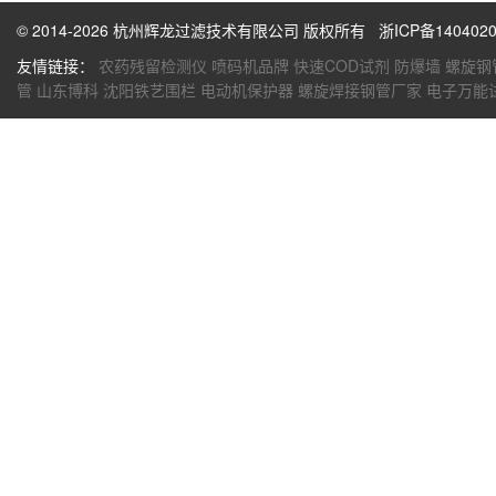
© 2014-2026 杭州辉龙过滤技术有限公司 版权所有
浙ICP备1404020
友情链接：
农药残留检测仪
喷码机品牌
快速COD试剂
防爆墙
螺旋钢
管
山东博科
沈阳铁艺围栏
电动机保护器
螺旋焊接钢管厂家
电子万能