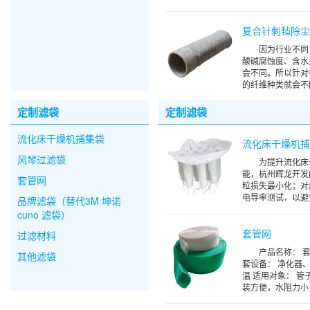
复合针刺毡除
因为行业不同
酸碱腐蚀度、含水
会不同。所以针对
的纤维种类就会不同
定制滤袋
定制滤袋
流化床干燥机捕集袋
流化床干燥机
风琴过滤袋
为提升流化床
能，杭州辉龙开发
套管网
粒损失最小化；对
电导率测试，以避免
品牌滤袋（替代3M 坤诺
cuno 滤袋）
套管网
过滤材料
产品名称： 套
其他滤袋
套设备： 净化器
温 适用对象： 
装方便，水阻力小，