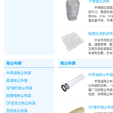
不锈钢过滤袋
不锈钢过滤袋
的尺寸，做成的滤
有304、316、
镍含量不同，不锈钢
板框压滤机滤
针对不同的过
度，速度等等，都
又称压滤机滤袋实
有滤布包裹，针对不
除尘布袋
除尘布袋
中常温除尘布袋
中常温除尘布
高温除尘布袋
中常温除尘布
尘布袋的合称。一
GF玻纤除尘布袋
最广泛的除尘布袋
包括：米特除尘布袋
防静电除尘布袋
DT亚克力除尘布袋
GF玻纤除尘布
芳纶除尘布袋