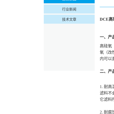
行业新闻
技术文章
DCE高
一、
产
高硅氧
氧（改
内可以直
二、
产
1.
耐高
滤料不
它滤料
2.
耐腐