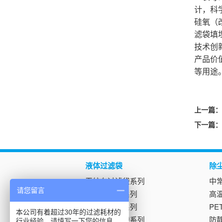
计，科
硅氧（
滤袋填
技术创
产品价
等用途
上一篇：
下一篇：
液体过滤袋
除
无纺布过滤袋系列
中
请您留言
尼龙过滤袋系列
高
吸油过滤袋系列
P
本公司有着超过30年的过滤耗材的
不锈钢过滤袋系列
防
行业经验，请填写一下您的信息，