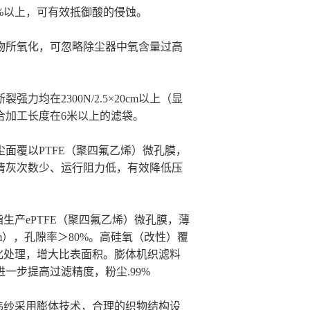
%以上，可有效抵御酸的侵蚀。
物所氧化，可忽略除尘器中氧含量过高
断裂强力均在
2300N/2.5×20cm以上（显
合加工长度在6米以上的滤袋。
尘面覆以
PTFE（聚四氟乙烯）微孔膜，
清灰次数少、运行阻力低，有效降低压
脂生产ePTFE（聚四氟乙烯）微孔膜，薄
μm），孔隙率＞80%。高硅氧（改性）覆
化处理，增大比表面积。膨体机织滤料
一步提高过滤精度，粉尘.99%
，纬纱采用膨体技术，合理的织物结构设