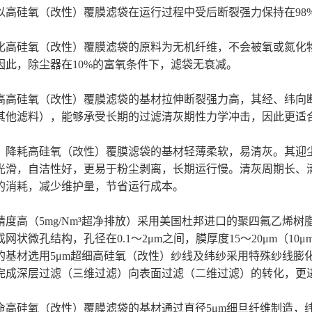
以高硅氧（改性）覆膜滤袋在运行过程中受后断裂强力保持在98
化高硅氧（改性）覆膜滤袋的原料为无机纤维，不会被氧或氮化
因此，除尘器在
10%的富氧条件下，滤袋无衰减。
高高硅氧（改性）覆膜滤袋的基材拉伸断裂强力高，其经、纬向
其他滤料），能够承受长期的过滤清灰期性力学冲击，因此更适
、降耗高硅氧（改性）覆膜滤袋的基材轻薄柔软，易清灰。其迎
光滑，自洁性好，更易于粉尘剥离，长期运行慢。清灰周期长、
的消耗，减少维护量，节省运行成本。
精度高（
5mg/Nm³超净排放）采用美国杜邦进口的聚四氟乙烯树
网状微孔结构，孔径在0.1～2μm之间，膜厚度15～20μm（10
的基材选用5μm超细高硅氧（改性）纱线及纬纱采用特殊纱线膨
完成深层过滤（三维过滤）向表面过滤（二维过滤）的转化，更进
命高硅氧（改性）覆膜滤袋的基材通过直径
5μm细旦纤维制造