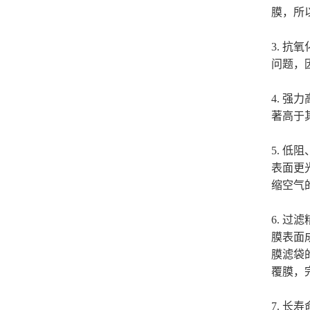
膜，所
3.
抗氧
问题，
4.
强力
著高于
5.
低阻
表面更
缩空气
6.
过滤
膜表面成
膜滤袋
覆膜，
7.
长寿