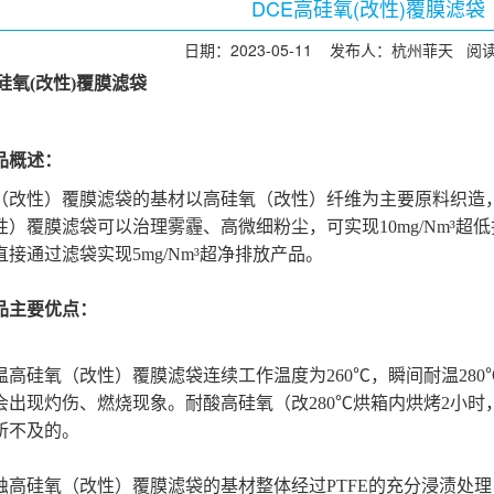
DCE高硅氧(改性)覆膜滤袋
日期：2023-05-11 发布人：杭州菲天 阅
硅氧(改性)覆膜滤袋
品概述
：
（改性）覆膜滤袋的基材以高硅氧（改性）纤维为主要原料织造
性）覆膜滤袋可以治理雾霾、高微细粉尘，可实现
10mg/Nm³
接通过滤袋实现5mg/Nm³超净排放产品。
品主要优点
：
温高硅氧（改性）覆膜滤袋连续工作温度为
260℃，瞬间耐温2
会出现灼伤、燃烧现象。耐酸高硅氧（改280℃烘箱内烘烤2小
所不及的。
蚀高硅氧（改性）覆膜滤袋的基材整体经过
PTFE的充分浸渍处