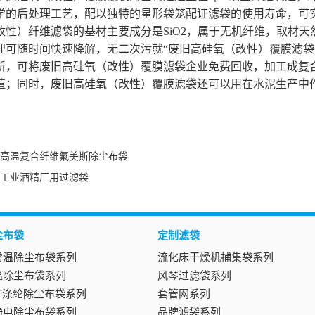
学的后处理工艺，配以独特的星形袋笼配证滤袋的使用寿命，可实
改性）纤维滤袋的基材主要成分是SiO2，属于无机纤维，取材
埋可随时间快速降解，无二次污就“废旧高硅氧（改性）覆膜滤袋
新，可将废旧高硅氧（改性）覆膜滤袋企业免费回收，加工成复
值；同时，废旧高硅氧（改性）覆膜滤袋还可以用在水泥生产中
。
高温复合纤维氟美斯除尘布袋
工业酒精厂用过滤袋
尘布袋
定制滤袋
常温除尘布袋系列
流化床干燥机捕集袋系列
温除尘布袋系列
风琴过滤袋系列
ET涤纶除尘布袋系列
套管网系列
静电除尘布袋系列
品牌滤袋系列