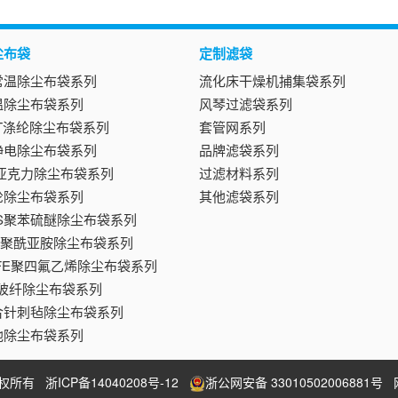
尘布袋
定制滤袋
常温除尘布袋系列
流化床干燥机捕集袋系列
温除尘布袋系列
风琴过滤袋系列
ET涤纶除尘布袋系列
套管网系列
静电除尘布袋系列
品牌滤袋系列
T亚克力除尘布袋系列
过滤材料系列
纶除尘布袋系列
其他滤袋系列
PS聚苯硫醚除尘布袋系列
84聚酰亚胺除尘布袋系列
TFE聚四氟乙烯除尘布袋系列
F玻纤除尘布袋系列
合针刺毡除尘布袋系列
他除尘布袋系列
 版权所有
浙ICP备14040208号-12
浙公网安备 33010502006881号