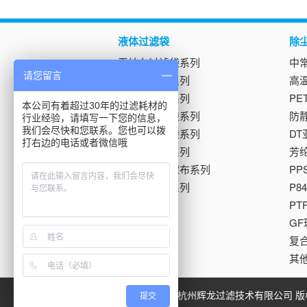
液体过滤袋
除
无纺布过滤袋系列
中
请您留言
尼龙过滤袋系列
高
吸油过滤袋系列
P
本公司有着超过30年的过滤耗材的
不锈钢过滤袋系列
防
行业经验，请填写一下您的信息，
我们会尽快和您联系。您也可以拨
离心机过滤袋系列
D
打右边的电话或者微信哦
抽滤器滤袋系列
芳
板框压滤机滤布系列
P
电镀过滤袋系列
P
P
G
复
其
© 2014-2026 杭州辉龙过滤技术有限公司
提交