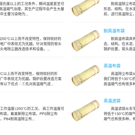
0摄氏度以上的工况条件，瞬间温度甚至可
耐高温除尘布
业高温烟气治理，其生产过程中会产生大量
形态、结构。在水
中主要污染物为...
前，进行高温除尘，
耐高温布袋
200℃以上而不改变特性，保持较好的
耐高温布袋具
电厂中表现尤为优越。针对常规的窑头
态、结构。在水泥
电除尘器改造技术和设备。...
锅炉后置，窑头高温
高温布袋
0℃以上而不改变特性，保持较好的形
高温除尘布袋
厂中表现尤为优越。锅炉后置改造方案
我们将低于130℃
以下优点∶①先对高温烟气进...
高温烟气也有很多种
高温滤袋
工作温度≥200℃的工况， 高工作温度可
高温滤袋从名
尘布袋，氟美斯除尘布袋，PPS除尘布
将低于130℃的烟
P84耐高温除尘布...
烟气也有很多种，有