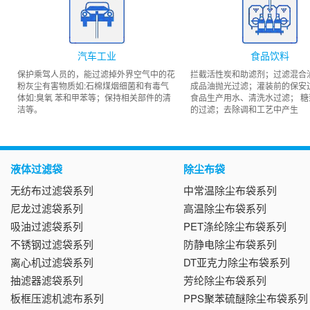
汽车工业
食品饮料
保护乘驾人员的，能过滤掉外界空气中的花
拦截活性炭和助滤剂；过滤混合
粉灰尘有害物质如:石棉煤烟细菌和有毒气
成品油抛光过滤；灌装前的保安
体如:臭氧 苯和甲苯等；保持相关部件的清
食品生产用水、清洗水过滤； 糖
洁等。
的过滤；去除调和工艺中产生
液体过滤袋
除尘布袋
无纺布过滤袋系列
中常温除尘布袋系列
尼龙过滤袋系列
高温除尘布袋系列
吸油过滤袋系列
PET涤纶除尘布袋系列
不锈钢过滤袋系列
防静电除尘布袋系列
离心机过滤袋系列
DT亚克力除尘布袋系列
抽滤器滤袋系列
芳纶除尘布袋系列
板框压滤机滤布系列
PPS聚苯硫醚除尘布袋系列