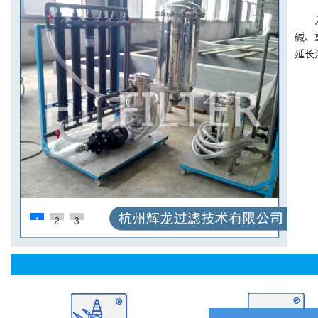
碱、
延长
1
2
3