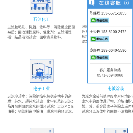
陈经理:153-5571-1855
涂料油墨
石油化工
消除污染物，通过系统的过滤，
过滤胶粘剂、树脂、涂料等；清除反应团聚
色素、浓度等，确保符合研磨要
杂质；回收活性原料、催化剂；去除活性
王经理:153-8100-2472
颗粒机械杂质，减轻滤芯的过滤
碳；结晶液预过滤；回收贵重物料。
滤芯寿命，提升整体生产率。
庞经理:189-6640-5590
客户服务热线
0571-86940066
电子工业
电镀涂装
过滤冷却水；清除铜箔电解稳定槽中的杂
为减少涂装前处理废水对环境的
质；纯水、超纯水过滤；化学药浆的过滤；
废水中的固体悬浮物、溶解油脂
晶片切割研磨废水的循环过滤；过滤P C B
酸、碱、重金属离子等除去后再
油墨；铜箔制造中除油；膜滤芯的预过滤。
过滤分离液体中的固体不溶物颗