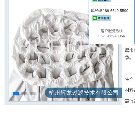
流化
庞经理:189-6640-5590
制粒
，
PA
客户服务热线
0571-86940066
全部
应用
袋。
生产
材料
高流