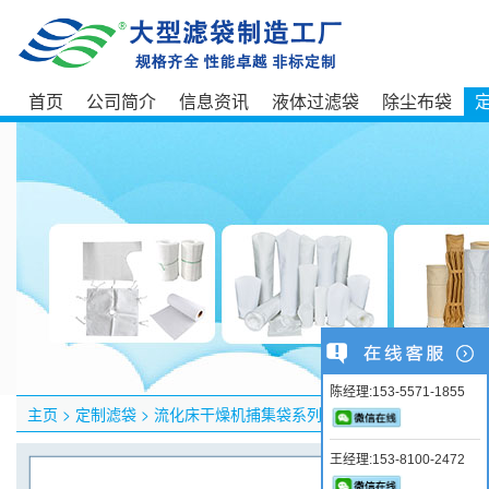
首页
公司简介
信息资讯
液体过滤袋
除尘布袋
陈经理:153-5571-1855
主页
>
定制滤袋
>
流化床干燥机捕集袋系列
>
XF卧式流化床沸腾干
王经理:153-8100-2472
产